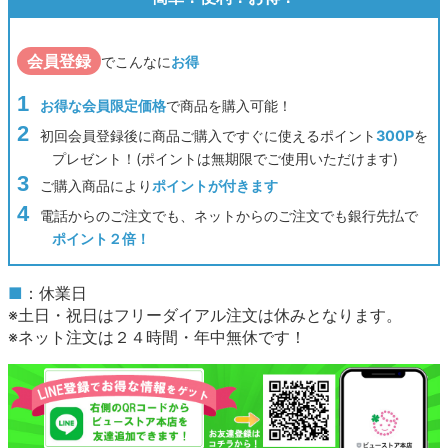
会員登録
でこんなに
お得
お得な会員限定価格
で商品を購入可能！
初回会員登録後に商品ご購入ですぐに使えるポイント
300P
を
プレゼント！(ポイントは無期限でご使用いただけます)
ご購入商品により
ポイントが付きます
電話からのご注文でも、ネットからのご注文でも銀行先払で
ポイント２倍！
■
：休業日
※土日・祝日はフリーダイアル注文は休みとなります。
※ネット注文は２４時間・年中無休です！