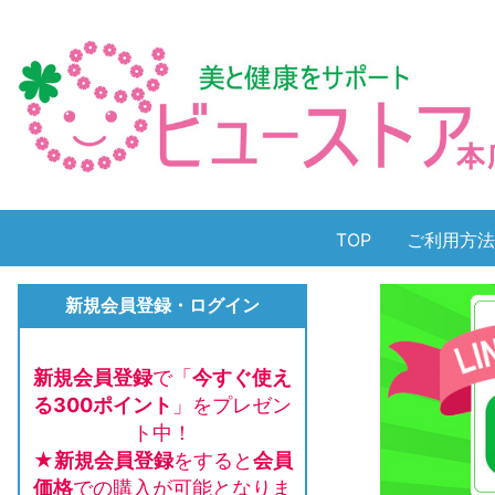
TOP
ご利用方法
新規会員登録・ログイン
新規会員登録
で「
今すぐ使え
る300ポイント
」をプレゼン
ト中！
★新規会員登録
をすると
会員
価格
での購入が可能となりま