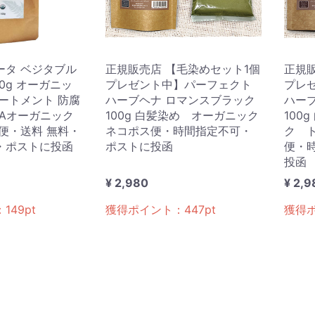
ータ ベジタブル
正規販売店 【毛染めセット1個
正規
0g オーガニッ
プレゼント中】パーフェクト
プレ
ートメント 防腐
ハーブヘナ ロマンスブラック
ハー
DAオーガニック
100g 白髪染め オーガニック
100
便・送料 無料・
ネコポス便・時間指定不可・
ク 
・ポストに投函
ポストに投函
便・
投函
¥ 2,980
¥ 2,9
：
149
pt
獲得ポイント：
447
pt
獲得