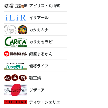
アビリス・丸山式
イリアール
カタカムナ
カリカセラピ
銀座まるかん
健将ライフ
磁王鍋
ジザニア
ディウ・シェリエ