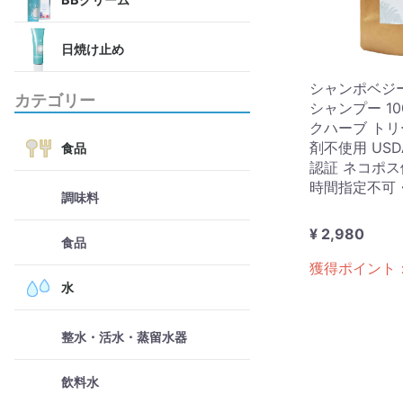
日焼け止め
シャンポベジ
カテゴリー
シャンプー 10
クハーブ トリ
剤不使用 US
食品
認証 ネコポス
時間指定不可
調味料
¥ 2,980
食品
獲得ポイント
水
整水・活水・蒸留水器
飲料水