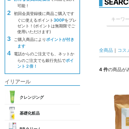
SEARC
可能！
初回会員登録後に商品ご購入です
ぐに使えるポイント
300P
をプレ
ゼント！(ポイントは無期限でご
使用いただけます)
ご購入商品により
ポイントが付き
ます
全商品
コス
電話からのご注文でも、ネットか
らのご注文でも銀行先払で
ポイ
ント２倍！
4
件
の商品が
イリアール
クレンジング
基礎化粧品
BBクリーム