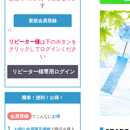
す
新規会員登録
リピーター様
は下のボタンを
クリックしてログインくださ
い
リピーター様専用ログイン
簡単！便利！お得！
会員登録
でこんなに
お得
お得な会員限定価格
で商品を購入