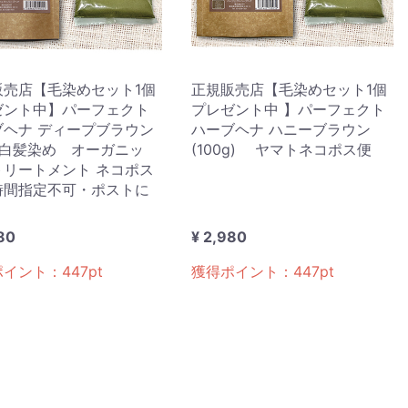
販売店【毛染めセット1個
正規販売店【毛染めセット1個
ゼント中】パーフェクト
プレゼント中 】パーフェクト
ブヘナ ディープブラウン
ハーブヘナ ハニーブラウン
g 白髪染め オーガニッ
(100g) ヤマトネコポス便
トリートメント ネコポス
時間指定不可・ポストに
80
¥ 2,980
ポイント：
447
pt
獲得ポイント：
447
pt